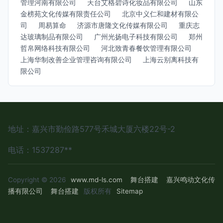
管理河南有限公司
天台艾格碧诗化妆品有限公司
山东
金榜苑文化传媒有限责任公司
北京中义仁和建材有限公
司
周易算命
济源市唐隆文化传媒有限公司
重庆志
达玻璃制品有限公司
广州光扬电子科技有限公司
郑州
哲帛网络科技有限公司
河北致青春餐饮管理有限公司
上海华制改善企业管理咨询有限公司
上海云别离科技有
限公司
地址：嘉兴市勤俭路577号禾城大厦六楼22号-2
电话：1537287**
Copyright © 2026
www.md-ls.com
舞台搭建
嘉兴鸣动文化传
播有限公司
舞台搭建
版权所有
Sitemap