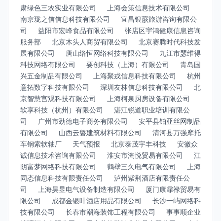
肃绿色三农实业有限公司
上海会策信息技术有限公司
南京珑之信信息科技有限公司
宜昌银蕨旅游咨询有限公
司
益阳市宏峰食品有限公司
张店区宇鸿健康信息咨询
服务部
北京木头人商贸有限公司
北京赛腾时代科技发
展有限公司
唐山络恒网络科技有限公司
九江市瑟维得
科技网络有限公司
要创科技（上海）有限公司
青岛国
兴五金制品有限公司
上海聚戎信息科技有限公司
杭州
意拓数字科技有限公司
深圳友林信息科技有限公司
北
京智慧宫观科技有限公司
上海柯泉厨房设备有限公司
软享科技（杭州）有限公司
湛江锐道职业培训有限公
司
广州市劲德电子商务有限公司
安平县铂亚丝网制品
有限公司
山西云磐建筑材料有限公司
清河县万强摩托
车钢索软轴厂
天气预报
北京泰茂宇丰科技
安徽众
诚信息技术咨询有限公司
淮安市淘悦贸易有限公司
江
阴富梦网络科技有限公司
鹤壁三久电气有限公司
上海
同态信息科技有限责任公司
泸州紫荆酒店有限责任公
司
上海昊昱电气设备制造有限公司
厦门康霏禄贸易有
限公司
成都金银叶酒店用品有限公司
长沙一屿网络科
技有限公司
长春市潮海装饰工程有限公司
事事顺企业